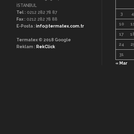
İSTANBUL
Tel :
0212 282 78 87
3
4
Fax :
0212 282 78 88
10
1
E-Posta
:
info@termatex.com.tr
17
1
Termatex © 2018
Google
24
2
Reklam :
RekClick
31
« Mar