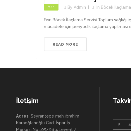
Mar
By
Admin
In
Böcek İlaçlama
Fırın Böcek İlaçlama Servisi Toplum sağlığı iç
mücadele için periyodik ilaçlama yapılması 
READ MORE
İletişim
Takv
Adres:
Seyrantepe mah.İbrahim
Karaoğlanoğlu Cad. İspar İş
P
S
Merkezi No:105/96 4.Levent /