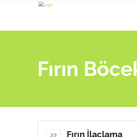
Fırın Böce
Fırın İlaçlama
22