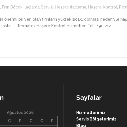
,
Fırın Böcek İlaçlama Servisi
,
Haşere İlaçlama
,
Haşere Kontrol
,
Pes
in önemli bir yeri olan fırınların yüksek sıcaklık olması nedeniyle ha
esastır. Termatex Haşere Kontrol Hizmetleri Tel : +90 212...
im
Sayfalar
Ağustos 2026
Hizmetlerimiz
Servis Bölgelerimiz
Ç
P
C
C
P
Blog