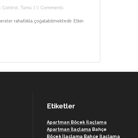
t Control
,
Tümü
Comments
şereler rahatlıkla çoğalabilmektedir. Etkin
Etiketler
Apartman Böcek İlaçlama
Apartman İlaçlama
Bahçe
Böcek İlaçlama
Bahçe İlaçlama