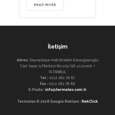
READ MORE
İletişim
Adres:
Seyrantepe mah.İbrahim Karaoğlanoğlu
Cad. İspar İş Merkezi No:105/96 4.Levent /
İSTANBUL
Tel :
0212 282 78 87
Fax :
0212 282 78 88
E-Posta
:
info@termatex.com.tr
Termatex © 2018
Google Reklam :
RekClick