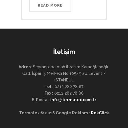
READ MORE
İletişim
Adres:
Seyrantepe mah.İbrahim Karaoğlanoğlu
Cad. İspar İş Merkezi No:105/96 4.Levent /
İSTANBUL
Tel :
0212 282 78 87
Fax :
0212 282 78 88
E-Posta
:
info@termatex.com.tr
Termatex © 2018
Google Reklam :
RekClick