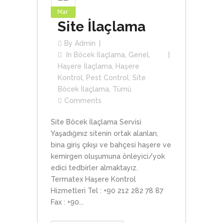
Mar
Site İlaçlama
By
Admin
In
Böcek İlaçlama
,
Genel
,
Haşere İlaçlama
,
Haşere
Kontrol
,
Pest Control
,
Site
Böcek İlaçlama
,
Tümü
Comments
Site Böcek İlaçlama Servisi
Yaşadığınız sitenin ortak alanları,
bina giriş çıkışı ve bahçesi haşere ve
kemirgen oluşumuna önleyici/yok
edici tedbirler almaktayız.
Termatex Haşere Kontrol
Hizmetleri Tel : +90 212 282 78 87
Fax : +90...