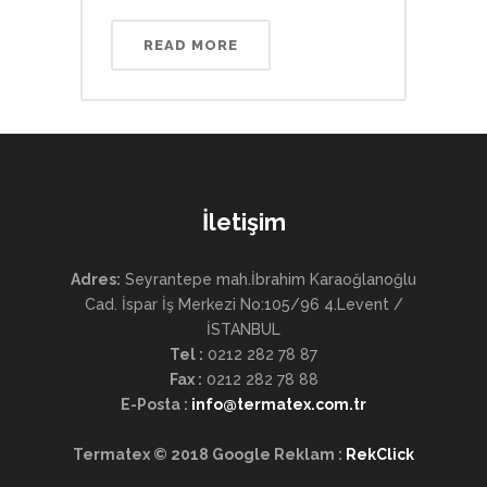
READ MORE
İletişim
Adres:
Seyrantepe mah.İbrahim Karaoğlanoğlu
Cad. İspar İş Merkezi No:105/96 4.Levent /
İSTANBUL
Tel :
0212 282 78 87
Fax :
0212 282 78 88
E-Posta
:
info@termatex.com.tr
Termatex © 2018
Google Reklam :
RekClick